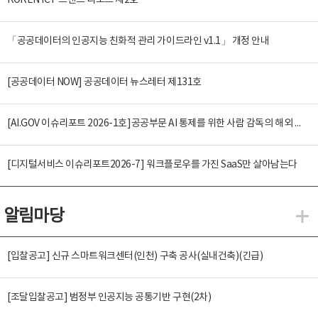
KOREN ICT 트렌드 리포트 제2호
「공공데이터의 인공지능 친화적 관리 가이드라인 v1.1」 개정 안내
[공공데이터 NOW] 공공데이터 뉴스레터 제131호
[AI.GOV 이슈리포트 2026-1호]공공부문 AI 통제를 위한 사람 감독의 해외 사례 분석 및 시사점
[디지털서비스 이슈리포트2026-7] 워크플로우를 가진 SaaS만 살아남는다
알림마당
알
[입찰공고] 신규 스마트워크센터(인천) 구축 공사(실내건축)(긴급)
[조달입찰공고] 범정부 인공지능 공통기반 구현(2차)