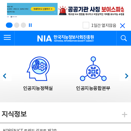
본
전
문
체
바
메
로
뉴
가
바
기
로
1일간 열지않음
가
전체메뉴 열기
검
기
한국지능정보사회진흥원
한국지능정보사회진흥원 주요사업
이전
다음
인공지능정책실
인공지능융합본부
지식정보
지