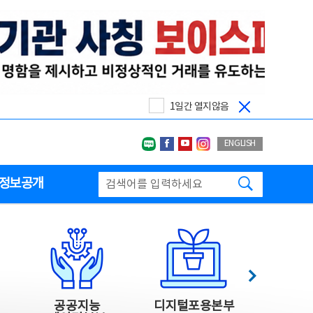
1일간 열지않음
네이버블로그
페이스북
유투브
인스타그랩
ENGLISH
검색하기
정보공개
다음
공공지능
디지털포용본부