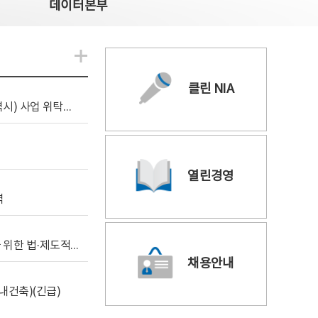
데이터본부
알림관련 더보기
클린 NIA
[조달입찰공고] 2026년 공공 AI CCTV 전환(울산광역시) 사업 위탁감리
열린경영
역
[위탁연구] 학습데이터 거래 시장의 보상체계 확립을 위한 법·제도적 검토 방안 연구
채용안내
내건축)(긴급)