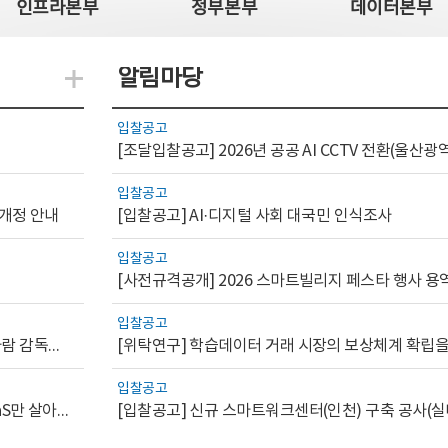
인프라본부
정부본부
데이터본부
알림마당
지식관련 더보기
입찰공고
입찰공고
 개정 안내
[입찰공고] AI·디지털 사회 대국민 인식조사
입찰공고
[사전규격공개] 2026 스마트빌리지 페스타 행사 용
입찰공고
[AI.GOV 이슈리포트 2026-1호]공공부문 AI 통제를 위한 사람 감독의 해외 사례 분석 및 시사점
입찰공고
[디지털서비스 이슈리포트2026-7] 워크플로우를 가진 SaaS만 살아남는다
[입찰공고] 신규 스마트워크센터(인천) 구축 공사(실