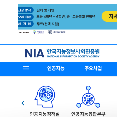
본
전
문
체
바
메
로
뉴
가
바
기
로
가
기
한국지능정보사회진흥원
전체메뉴보기
인공지능
주요사업
한국지능정보사회진흥원 주요사업
이전
인공지능정책실
인공지능융합본부