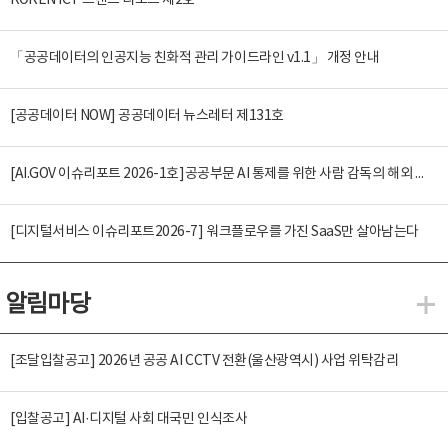
KOREN ICT 트렌드 리포트 제2호
「공공데이터의 인공지능 친화적 관리 가이드라인 v1.1」 개정 안내
[공공데이터 NOW] 공공데이터 뉴스레터 제131호
[AI.GOV 이슈리포트 2026-1호]공공부문 AI 통제를 위한 사람 감독의 해외 사례 분석 및 시사점
[디지털서비스 이슈리포트2026-7] 워크플로우를 가진 SaaS만 살아남는다
알림마당
알
[조달입찰공고] 2026년 공공 AI CCTV 전환(울산광역시) 사업 위탁감리
[입찰공고] AI·디지털 사회 대국민 인식조사