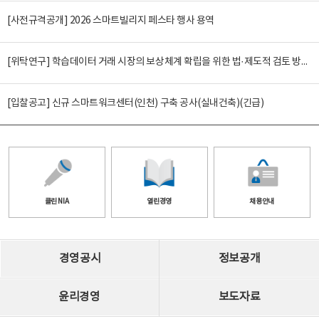
[사전규격공개] 2026 스마트빌리지 페스타 행사 용역
[위탁연구] 학습데이터 거래 시장의 보상체계 확립을 위한 법·제도적 검토 방안 연구
[입찰공고] 신규 스마트워크센터(인천) 구축 공사(실내건축)(긴급)
클린 NIA
열린경영
채용안내
경영공시
정보공개
윤리경영
보도자료