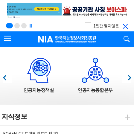
본
전
문
체
바
메
로
뉴
가
바
기
로
1일간 열지않음
가
전체메뉴 열기
검
기
한국지능정보사회진흥원
한국지능정보사회진흥원 주요사업
이전
다음
인공지능정책실
인공지능융합본부
지식정보
지