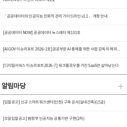
KOREN ICT 트렌드 리포트 제2호
「공공데이터의 인공지능 친화적 관리 가이드라인 v1.1」 개정 안내
[공공데이터 NOW] 공공데이터 뉴스레터 제131호
[AI.GOV 이슈리포트 2026-1호]공공부문 AI 통제를 위한 사람 감독의 해외 사례 분석 및 시사점
[디지털서비스 이슈리포트2026-7] 워크플로우를 가진 SaaS만 살아남는다
알림마당
알
[입찰공고] 신규 스마트워크센터(인천) 구축 공사(실내건축)(긴급)
[조달입찰공고] 범정부 인공지능 공통기반 구현(2차)