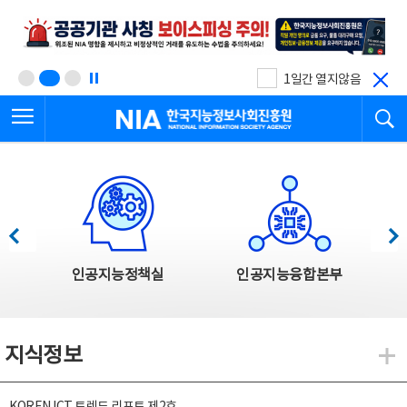
본
전
문
체
바
메
로
뉴
가
바
기
로
1일간 열지않음
가
전체메뉴 열기
검
기
한국지능정보사회진흥원
한국지능정보사회진흥원 주요사업
이전
다음
인공지능정책실
인공지능융합본부
지식정보
지