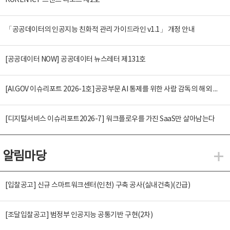
KOREN ICT 트렌드 리포트 제2호
「공공데이터의 인공지능 친화적 관리 가이드라인 v1.1」 개정 안내
[공공데이터 NOW] 공공데이터 뉴스레터 제131호
[AI.GOV 이슈리포트 2026-1호]공공부문 AI 통제를 위한 사람 감독의 해외 사례 분석 및 시사점
[디지털서비스 이슈리포트2026-7] 워크플로우를 가진 SaaS만 살아남는다
알림마당
알
[입찰공고] 신규 스마트워크센터(인천) 구축 공사(실내건축)(긴급)
[조달입찰공고] 범정부 인공지능 공통기반 구현(2차)