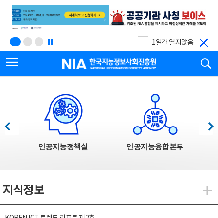
본
전
문
체
바
메
로
뉴
가
바
기
로
1일간 열지않음
가
전체메뉴 열기
검
기
한국지능정보사회진흥원
한국지능정보사회진흥원 주요사업
이전
다음
인공지능정책실
인공지능융합본부
지식정보
지