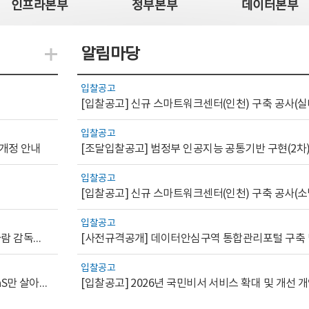
인프라본부
정부본부
데이터본부
알림마당
지식관련 더보기
입찰공고
[입찰공고] 신규 스마트워크센터(인천) 구축 공사(실
입찰공고
 개정 안내
[조달입찰공고] 범정부 인공지능 공통기반 구현(2차
입찰공고
[입찰공고] 신규 스마트워크센터(인천) 구축 공사(소
입찰공고
[AI.GOV 이슈리포트 2026-1호]공공부문 AI 통제를 위한 사람 감독의 해외 사례 분석 및 시사점
입찰공고
[디지털서비스 이슈리포트2026-7] 워크플로우를 가진 SaaS만 살아남는다
[입찰공고] 2026년 국민비서 서비스 확대 및 개선