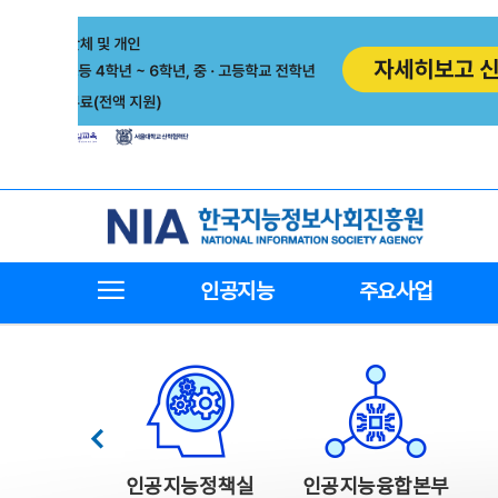
본
전
문
체
바
메
로
뉴
가
바
기
로
가
기
한국지능정보사회진흥원
전체메뉴보기
인공지능
주요사업
한국지능정보사회진흥원 주요사업
이전
인공지능정책실
인공지능융합본부