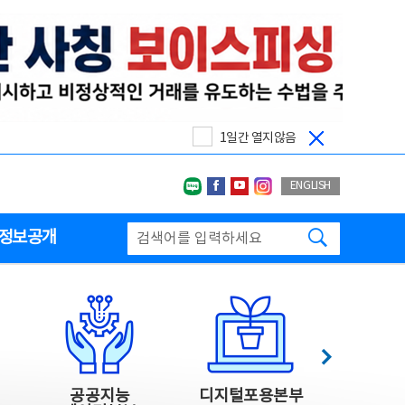
1일간 열지않음
네이버블로그
페이스북
유투브
인스타그랩
ENGLISH
검색하기
정보공개
다음
공공지능
디지털포용본부