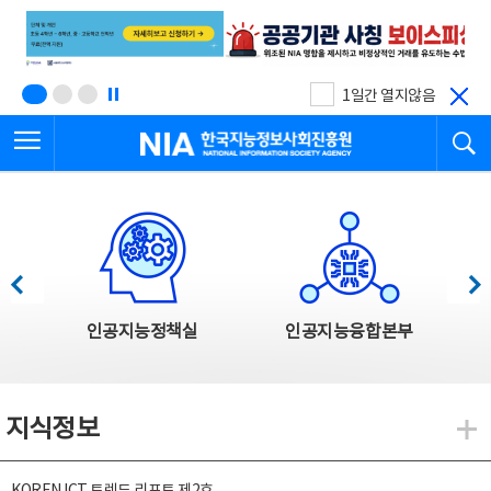
본
전
문
체
바
메
로
뉴
가
바
기
로
1일간 열지않음
가
전체메뉴 열기
검
기
한국지능정보사회진흥원
한국지능정보사회진흥원 주요사업
이전
다음
인공지능정책실
인공지능융합본부
지식정보
지