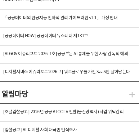
KOREN ICT 트렌드 리포트 제2호
「공공데이터의 인공지능 친화적 관리 가이드라인 v1.1」 개정 안내
[공공데이터 NOW] 공공데이터 뉴스레터 제131호
[AI.GOV 이슈리포트 2026-1호]공공부문 AI 통제를 위한 사람 감독의 해외 사례 분석 및 시사점
[디지털서비스 이슈리포트2026-7] 워크플로우를 가진 SaaS만 살아남는다
알림마당
알
[조달입찰공고] 2026년 공공 AI CCTV 전환(울산광역시) 사업 위탁감리
[입찰공고] AI·디지털 사회 대국민 인식조사