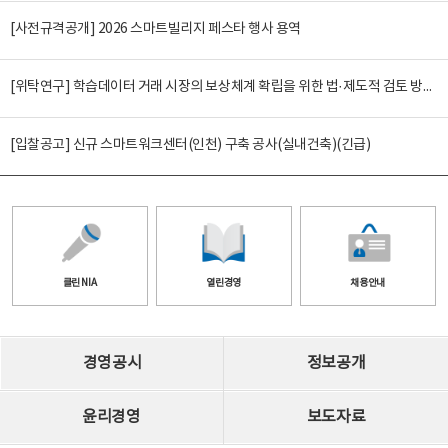
[사전규격공개] 2026 스마트빌리지 페스타 행사 용역
[위탁연구] 학습데이터 거래 시장의 보상체계 확립을 위한 법·제도적 검토 방안 연구
[입찰공고] 신규 스마트워크센터(인천) 구축 공사(실내건축)(긴급)
클린 NIA
열린경영
채용안내
경영공시
정보공개
윤리경영
보도자료