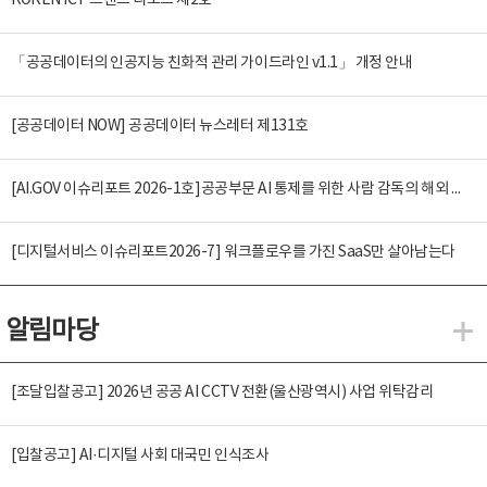
KOREN ICT 트렌드 리포트 제2호
「공공데이터의 인공지능 친화적 관리 가이드라인 v1.1」 개정 안내
[공공데이터 NOW] 공공데이터 뉴스레터 제131호
[AI.GOV 이슈리포트 2026-1호]공공부문 AI 통제를 위한 사람 감독의 해외 사례 분석 및 시사점
[디지털서비스 이슈리포트2026-7] 워크플로우를 가진 SaaS만 살아남는다
알림마당
알
[조달입찰공고] 2026년 공공 AI CCTV 전환(울산광역시) 사업 위탁감리
[입찰공고] AI·디지털 사회 대국민 인식조사