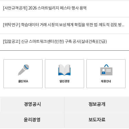
[사전규격공개] 2026 스마트빌리지 페스타 행사 용역
[위탁연구] 학습데이터 거래 시장의 보상체계 확립을 위한 법·제도적 검토 방안 연구
[입찰공고] 신규 스마트워크센터(인천) 구축 공사(실내건축)(긴급)
클린 NIA
열린경영
채용안내
경영공시
정보공개
윤리경영
보도자료