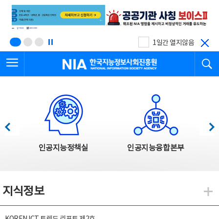
본
전
문
체
바
메
로
뉴
가
바
기
로
1일간 열지않음
가
전체메뉴 열기
검
기
한국지능정보사회진흥원
한국지능정보사회진흥원 주요사업
이전
다음
인공지능정책실
인공지능융합본부
지식정보
지