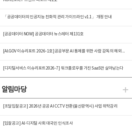
KOREN ICT 트렌드 리포트 제2호
「공공데이터의 인공지능 친화적 관리 가이드라인 v1.1」 개정 안내
[공공데이터 NOW] 공공데이터 뉴스레터 제131호
[AI.GOV 이슈리포트 2026-1호]공공부문 AI 통제를 위한 사람 감독의 해외 사례 분석 및 시사점
[디지털서비스 이슈리포트2026-7] 워크플로우를 가진 SaaS만 살아남는다
알림마당
알
[조달입찰공고] 2026년 공공 AI CCTV 전환(울산광역시) 사업 위탁감리
[입찰공고] AI·디지털 사회 대국민 인식조사