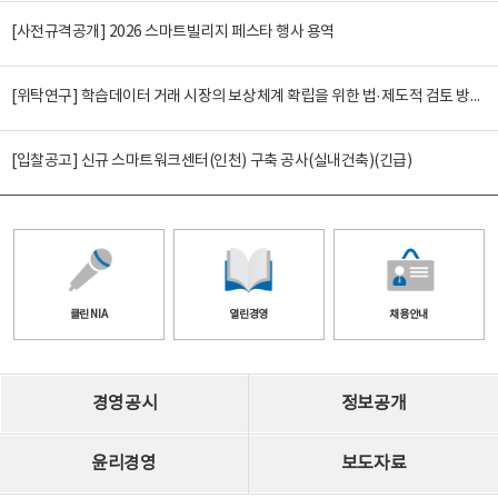
[사전규격공개] 2026 스마트빌리지 페스타 행사 용역
[위탁연구] 학습데이터 거래 시장의 보상체계 확립을 위한 법·제도적 검토 방안 연구
[입찰공고] 신규 스마트워크센터(인천) 구축 공사(실내건축)(긴급)
클린 NIA
열린경영
채용안내
경영공시
정보공개
윤리경영
보도자료