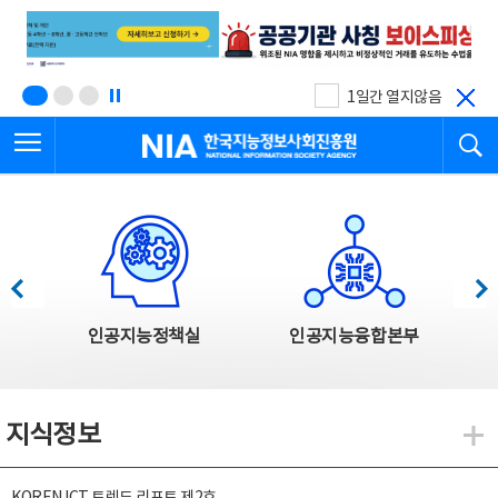
본
전
문
체
바
메
로
뉴
가
바
기
로
1일간 열지않음
가
전체메뉴 열기
검
기
한국지능정보사회진흥원
한국지능정보사회진흥원 주요사업
이전
다음
인공지능정책실
인공지능융합본부
지식정보
지