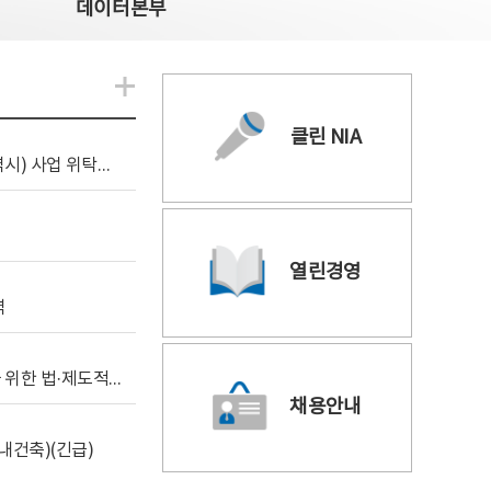
데이터본부
알림관련 더보기
클린 NIA
[조달입찰공고] 2026년 공공 AI CCTV 전환(울산광역시) 사업 위탁감리
열린경영
역
[위탁연구] 학습데이터 거래 시장의 보상체계 확립을 위한 법·제도적 검토 방안 연구
채용안내
내건축)(긴급)