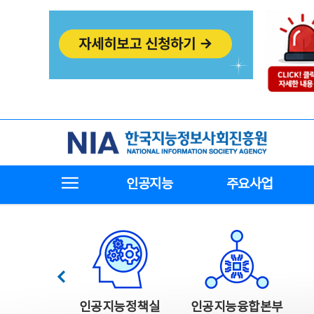
본
전
문
체
바
메
로
뉴
가
바
기
로
가
기
한국지능정보사회진흥원
전체메뉴보기
인공지능
주요사업
한국지능정보사회진흥원 주요사업
이전
인공지능정책실
인공지능융합본부