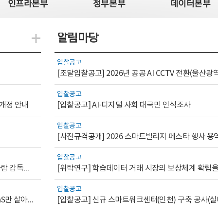
인프라본부
정부본부
데이터본부
알림마당
지식관련 더보기
입찰공고
입찰공고
 개정 안내
[입찰공고] AI·디지털 사회 대국민 인식조사
입찰공고
[사전규격공개] 2026 스마트빌리지 페스타 행사 용
입찰공고
[AI.GOV 이슈리포트 2026-1호]공공부문 AI 통제를 위한 사람 감독의 해외 사례 분석 및 시사점
입찰공고
[디지털서비스 이슈리포트2026-7] 워크플로우를 가진 SaaS만 살아남는다
[입찰공고] 신규 스마트워크센터(인천) 구축 공사(실