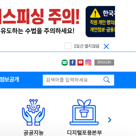
1일간 열지않음
네이버블로그
페이스북
유투브
인스타그랩
ENGLISH
검색하기
정보공개
다음
공공지능
디지털포용본부