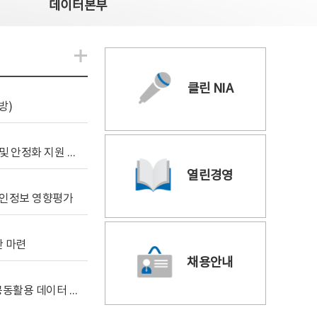
데이터본부
알림관련 더보기
클린 NIA
방)
[사전규격공개] 데이터안심구역 통합관리포털 구축 및 안정화 지원 사업 위탁감리
열린경영
 개인정보 영향평가
안 마련
채용안내
[사전규격공개] 독자 AI 파운데이션 모델 프로젝트 공동활용 데이터 지원사업(2차)