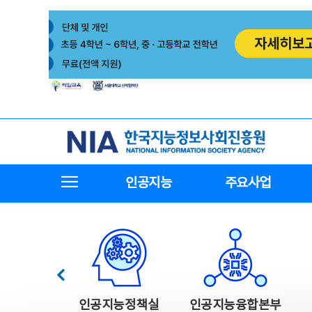
본
전
문
체
바
메
로
뉴
가
바
기
로
가
기
한국지능정보사회진흥원
전체메뉴보기
인공지능
주요사업
한국지능정보사회진흥원 주요사업
이전
인공지능정책실
인공지능융합본부