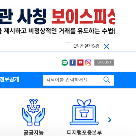
1일간 열지않음
네이버블로그
페이스북
유투브
인스타그랩
ENGLISH
검색하기
정보공개
다음
공공지능
디지털포용본부