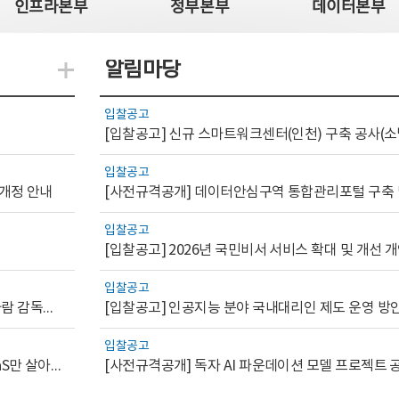
인프라본부
정부본부
데이터본부
알림마당
지식관련 더보기
입찰공고
[입찰공고] 신규 스마트워크센터(인천) 구축 공사(소
입찰공고
 개정 안내
입찰공고
[입찰공고] 2026년 국민비서 서비스 확대 및 개선
입찰공고
[AI.GOV 이슈리포트 2026-1호]공공부문 AI 통제를 위한 사람 감독의 해외 사례 분석 및 시사점
[입찰공고] 인공지능 분야 국내대리인 제도 운영 방
입찰공고
[디지털서비스 이슈리포트2026-7] 워크플로우를 가진 SaaS만 살아남는다