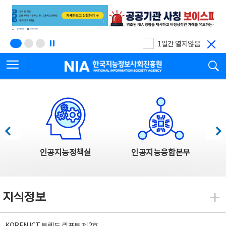
본
전
문
체
바
메
로
뉴
가
바
기
로
1일간 열지않음
가
전체메뉴 열기
검
기
한국지능정보사회진흥원
한국지능정보사회진흥원 주요사업
이전
다음
인공지능정책실
인공지능융합본부
지식정보
지