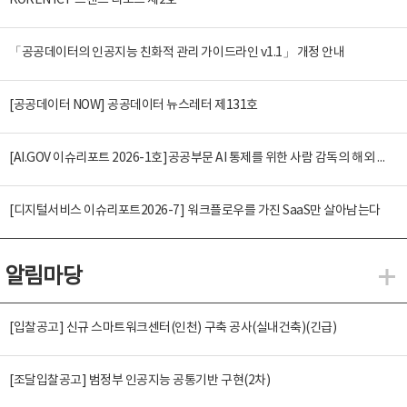
KOREN ICT 트렌드 리포트 제2호
「공공데이터의 인공지능 친화적 관리 가이드라인 v1.1」 개정 안내
[공공데이터 NOW] 공공데이터 뉴스레터 제131호
[AI.GOV 이슈리포트 2026-1호]공공부문 AI 통제를 위한 사람 감독의 해외 사례 분석 및 시사점
[디지털서비스 이슈리포트2026-7] 워크플로우를 가진 SaaS만 살아남는다
알림마당
알
[입찰공고] 신규 스마트워크센터(인천) 구축 공사(실내건축)(긴급)
[조달입찰공고] 범정부 인공지능 공통기반 구현(2차)