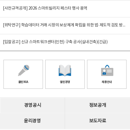
[사전규격공개] 2026 스마트빌리지 페스타 행사 용역
[위탁연구] 학습데이터 거래 시장의 보상체계 확립을 위한 법·제도적 검토 방안 연구
[입찰공고] 신규 스마트워크센터(인천) 구축 공사(실내건축)(긴급)
클린 NIA
열린경영
채용안내
경영공시
정보공개
윤리경영
보도자료