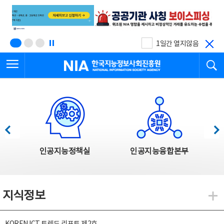
본
전
문
체
바
메
로
뉴
가
바
기
로
1일간 열지않음
가
전체메뉴 열기
검
기
한국지능정보사회진흥원
한국지능정보사회진흥원 주요사업
이전
다음
인공지능정책실
인공지능융합본부
지식정보
지