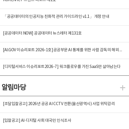
KOREN ICT 트렌드 리포트 제2호
「공공데이터의 인공지능 친화적 관리 가이드라인 v1.1」 개정 안내
[공공데이터 NOW] 공공데이터 뉴스레터 제131호
[AI.GOV 이슈리포트 2026-1호]공공부문 AI 통제를 위한 사람 감독의 해외 사례 분석 및 시사점
[디지털서비스 이슈리포트2026-7] 워크플로우를 가진 SaaS만 살아남는다
알림마당
알
[조달입찰공고] 2026년 공공 AI CCTV 전환(울산광역시) 사업 위탁감리
[입찰공고] AI·디지털 사회 대국민 인식조사