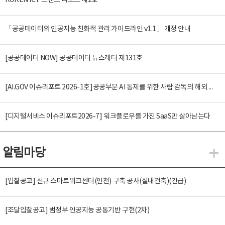
KOREN ICT 트렌드 리포트 제2호
「공공데이터의 인공지능 친화적 관리 가이드라인 v1.1」 개정 안내
[공공데이터 NOW] 공공데이터 뉴스레터 제131호
[AI.GOV 이슈리포트 2026-1호]공공부문 AI 통제를 위한 사람 감독의 해외 사례 분석 및 시사점
[디지털서비스 이슈리포트2026-7] 워크플로우를 가진 SaaS만 살아남는다
알림마당
알
[입찰공고] 신규 스마트워크센터(인천) 구축 공사(실내건축)(긴급)
[조달입찰공고] 범정부 인공지능 공통기반 구현(2차)