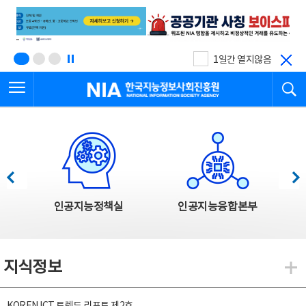
본
전
문
체
바
메
로
뉴
가
바
기
로
1일간 열지않음
가
전체메뉴 열기
검
기
한국지능정보사회진흥원
한국지능정보사회진흥원 주요사업
이전
다음
인공지능정책실
인공지능융합본부
지식정보
지