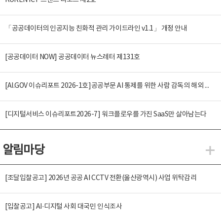
KOREN ICT 트렌드 리포트 제2호
「공공데이터의 인공지능 친화적 관리 가이드라인 v1.1」 개정 안내
[공공데이터 NOW] 공공데이터 뉴스레터 제131호
[AI.GOV 이슈리포트 2026-1호]공공부문 AI 통제를 위한 사람 감독의 해외 사례 분석 및 시사점
[디지털서비스 이슈리포트2026-7] 워크플로우를 가진 SaaS만 살아남는다
알림마당
알
[조달입찰공고] 2026년 공공 AI CCTV 전환(울산광역시) 사업 위탁감리
[입찰공고] AI·디지털 사회 대국민 인식조사