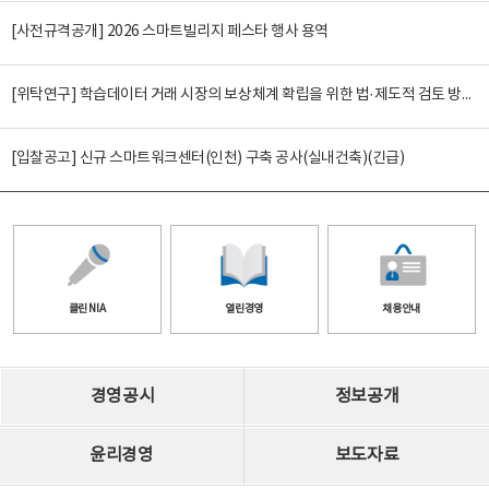
[사전규격공개] 2026 스마트빌리지 페스타 행사 용역
[위탁연구] 학습데이터 거래 시장의 보상체계 확립을 위한 법·제도적 검토 방안 연구
[입찰공고] 신규 스마트워크센터(인천) 구축 공사(실내건축)(긴급)
클린 NIA
열린경영
채용안내
경영공시
정보공개
윤리경영
보도자료