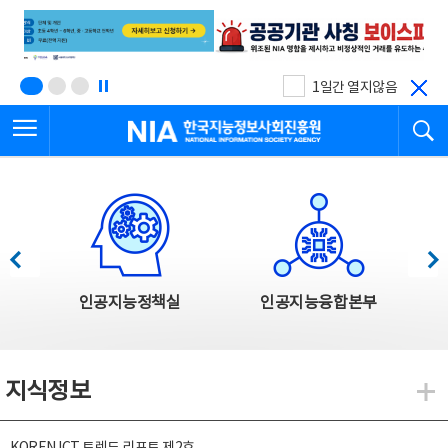
본
전
문
체
바
메
로
뉴
가
바
기
로
1일간 열지않음
가
전체메뉴 열기
검
기
한국지능정보사회진흥원
한국지능정보사회진흥원 주요사업
이전
다음
인공지능정책실
인공지능융합본부
지식정보
지