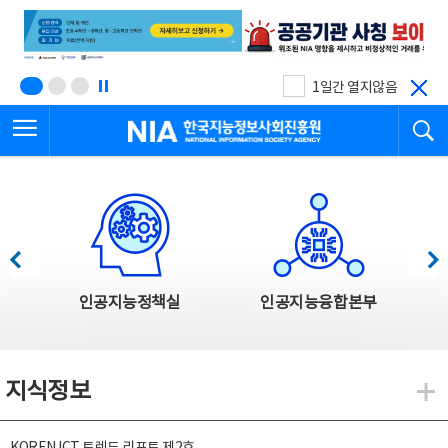
본
전
문
체
바
메
로
뉴
가
바
기
로
1일간 열지않음
가
전체메뉴 열기
검
기
한국지능정보사회진흥원
한국지능정보사회진흥원 주요사업
이전
다음
인공지능정책실
인공지능융합본부
지식정보
지