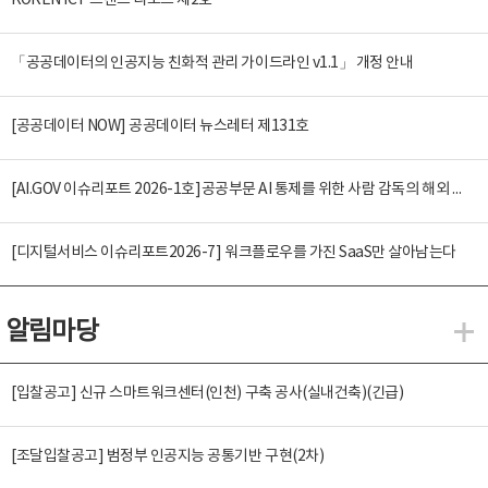
KOREN ICT 트렌드 리포트 제2호
「공공데이터의 인공지능 친화적 관리 가이드라인 v1.1」 개정 안내
[공공데이터 NOW] 공공데이터 뉴스레터 제131호
[AI.GOV 이슈리포트 2026-1호]공공부문 AI 통제를 위한 사람 감독의 해외 사례 분석 및 시사점
[디지털서비스 이슈리포트2026-7] 워크플로우를 가진 SaaS만 살아남는다
알림마당
알
[입찰공고] 신규 스마트워크센터(인천) 구축 공사(실내건축)(긴급)
[조달입찰공고] 범정부 인공지능 공통기반 구현(2차)