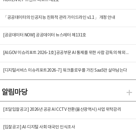
KOREN ICT 트렌드 리포트 제2호
「공공데이터의 인공지능 친화적 관리 가이드라인 v1.1」 개정 안내
[공공데이터 NOW] 공공데이터 뉴스레터 제131호
[AI.GOV 이슈리포트 2026-1호]공공부문 AI 통제를 위한 사람 감독의 해외 사례 분석 및 시사점
[디지털서비스 이슈리포트2026-7] 워크플로우를 가진 SaaS만 살아남는다
알림마당
알
[조달입찰공고] 2026년 공공 AI CCTV 전환(울산광역시) 사업 위탁감리
[입찰공고] AI·디지털 사회 대국민 인식조사