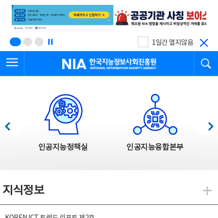
본
전
문
체
바
메
로
뉴
가
바
기
로
1일간 열지않음
가
전체메뉴 열기
검
기
한국지능정보사회진흥원
한국지능정보사회진흥원 주요사업
이전
다음
인공지능정책실
인공지능융합본부
지식정보
지