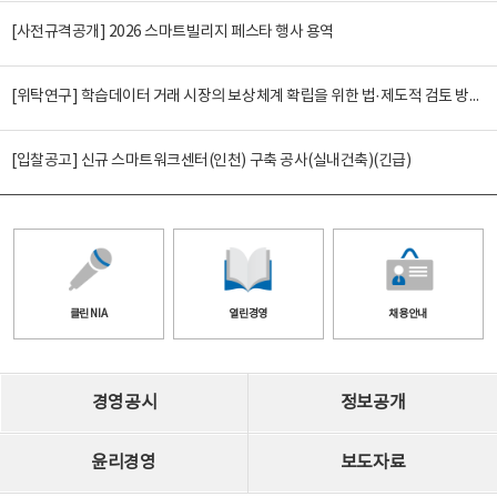
[사전규격공개] 2026 스마트빌리지 페스타 행사 용역
[위탁연구] 학습데이터 거래 시장의 보상체계 확립을 위한 법·제도적 검토 방안 연구
[입찰공고] 신규 스마트워크센터(인천) 구축 공사(실내건축)(긴급)
클린 NIA
열린경영
채용안내
경영공시
정보공개
윤리경영
보도자료