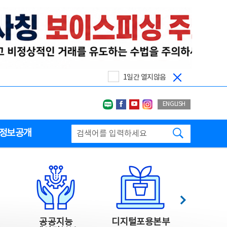
1일간 열지않음
네이버블로그
페이스북
유투브
인스타그랩
ENGLISH
검색하기
정보공개
다음
공공지능
디지털포용본부