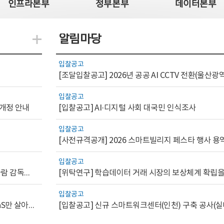
인프라본부
정부본부
데이터본부
알림마당
지식관련 더보기
입찰공고
입찰공고
 개정 안내
[입찰공고] AI·디지털 사회 대국민 인식조사
입찰공고
[사전규격공개] 2026 스마트빌리지 페스타 행사 용
입찰공고
[AI.GOV 이슈리포트 2026-1호]공공부문 AI 통제를 위한 사람 감독의 해외 사례 분석 및 시사점
입찰공고
[디지털서비스 이슈리포트2026-7] 워크플로우를 가진 SaaS만 살아남는다
[입찰공고] 신규 스마트워크센터(인천) 구축 공사(실