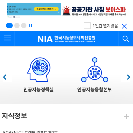
본
전
문
체
바
메
로
뉴
가
바
기
로
1일간 열지않음
가
전체메뉴 열기
검
기
한국지능정보사회진흥원
한국지능정보사회진흥원 주요사업
이전
다음
인공지능정책실
인공지능융합본부
지식정보
지