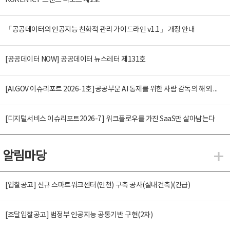
KOREN ICT 트렌드 리포트 제2호
「공공데이터의 인공지능 친화적 관리 가이드라인 v1.1」 개정 안내
[공공데이터 NOW] 공공데이터 뉴스레터 제131호
[AI.GOV 이슈리포트 2026-1호]공공부문 AI 통제를 위한 사람 감독의 해외 사례 분석 및 시사점
[디지털서비스 이슈리포트2026-7] 워크플로우를 가진 SaaS만 살아남는다
알림마당
알
[입찰공고] 신규 스마트워크센터(인천) 구축 공사(실내건축)(긴급)
[조달입찰공고] 범정부 인공지능 공통기반 구현(2차)