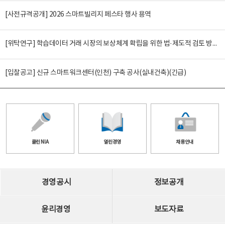
[사전규격공개] 2026 스마트빌리지 페스타 행사 용역
[위탁연구] 학습데이터 거래 시장의 보상체계 확립을 위한 법·제도적 검토 방안 연구
[입찰공고] 신규 스마트워크센터(인천) 구축 공사(실내건축)(긴급)
클린 NIA
열린경영
채용안내
경영공시
정보공개
윤리경영
보도자료