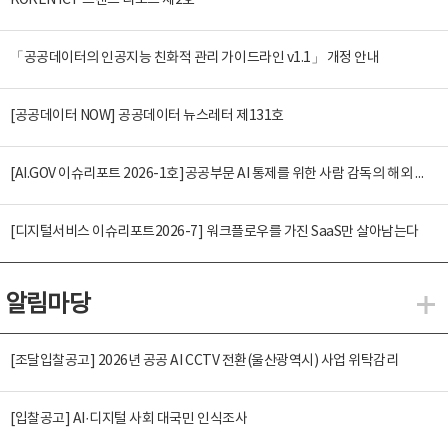
KOREN ICT 트렌드 리포트 제2호
「공공데이터의 인공지능 친화적 관리 가이드라인 v1.1」 개정 안내
[공공데이터 NOW] 공공데이터 뉴스레터 제131호
[AI.GOV 이슈리포트 2026-1호]공공부문 AI 통제를 위한 사람 감독의 해외 사례 분석 및 시사점
[디지털서비스 이슈리포트2026-7] 워크플로우를 가진 SaaS만 살아남는다
알림마당
알
[조달입찰공고] 2026년 공공 AI CCTV 전환(울산광역시) 사업 위탁감리
[입찰공고] AI·디지털 사회 대국민 인식조사