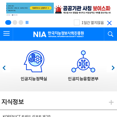
본
전
문
체
바
메
로
뉴
가
바
기
로
1일간 열지않음
가
전체메뉴 열기
검
기
한국지능정보사회진흥원
한국지능정보사회진흥원 주요사업
이전
다음
인공지능정책실
인공지능융합본부
지식정보
지