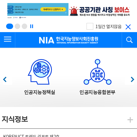
본
전
문
체
바
메
로
뉴
가
바
기
로
1일간 열지않음
가
전체메뉴 열기
검
기
한국지능정보사회진흥원
한국지능정보사회진흥원 주요사업
이전
다음
인공지능정책실
인공지능융합본부
지식정보
지