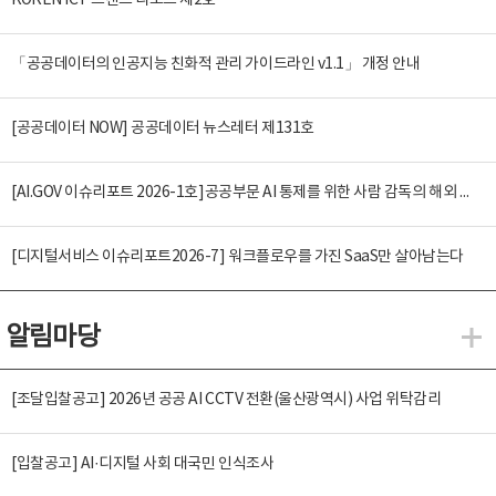
KOREN ICT 트렌드 리포트 제2호
「공공데이터의 인공지능 친화적 관리 가이드라인 v1.1」 개정 안내
[공공데이터 NOW] 공공데이터 뉴스레터 제131호
[AI.GOV 이슈리포트 2026-1호]공공부문 AI 통제를 위한 사람 감독의 해외 사례 분석 및 시사점
[디지털서비스 이슈리포트2026-7] 워크플로우를 가진 SaaS만 살아남는다
알림마당
알
[조달입찰공고] 2026년 공공 AI CCTV 전환(울산광역시) 사업 위탁감리
[입찰공고] AI·디지털 사회 대국민 인식조사