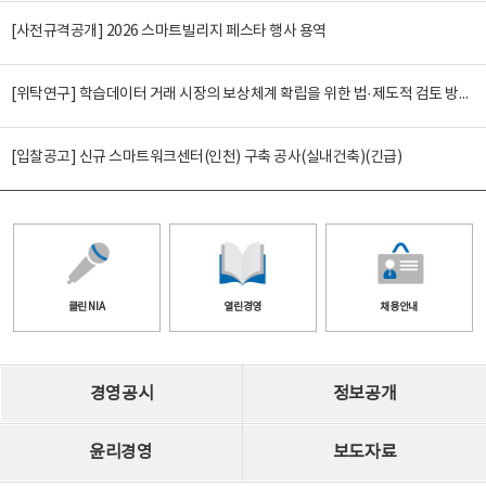
[사전규격공개] 2026 스마트빌리지 페스타 행사 용역
[위탁연구] 학습데이터 거래 시장의 보상체계 확립을 위한 법·제도적 검토 방안 연구
[입찰공고] 신규 스마트워크센터(인천) 구축 공사(실내건축)(긴급)
클린 NIA
열린경영
채용안내
경영공시
정보공개
윤리경영
보도자료