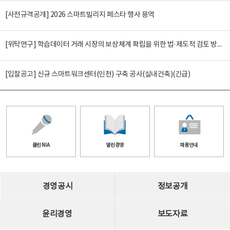
[사전규격공개] 2026 스마트빌리지 페스타 행사 용역
[위탁연구] 학습데이터 거래 시장의 보상체계 확립을 위한 법·제도적 검토 방안 연구
[입찰공고] 신규 스마트워크센터(인천) 구축 공사(실내건축)(긴급)
클린 NIA
열린경영
채용안내
경영공시
정보공개
윤리경영
보도자료