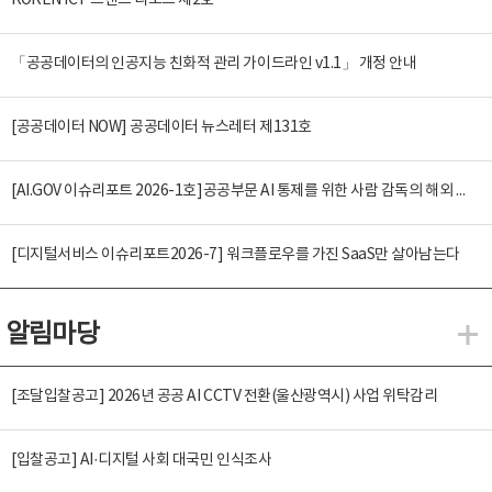
KOREN ICT 트렌드 리포트 제2호
「공공데이터의 인공지능 친화적 관리 가이드라인 v1.1」 개정 안내
[공공데이터 NOW] 공공데이터 뉴스레터 제131호
[AI.GOV 이슈리포트 2026-1호]공공부문 AI 통제를 위한 사람 감독의 해외 사례 분석 및 시사점
[디지털서비스 이슈리포트2026-7] 워크플로우를 가진 SaaS만 살아남는다
알림마당
알
[조달입찰공고] 2026년 공공 AI CCTV 전환(울산광역시) 사업 위탁감리
[입찰공고] AI·디지털 사회 대국민 인식조사