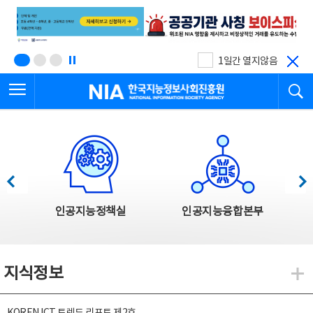
본
전
문
체
바
메
로
뉴
가
바
기
로
1일간 열지않음
가
전체메뉴 열기
검
기
한국지능정보사회진흥원
한국지능정보사회진흥원 주요사업
이전
다음
인공지능정책실
인공지능융합본부
지식정보
지