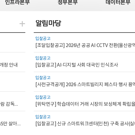
인프라본부
정부본부
데이터본부
알림마당
지식관련 더보기
입찰공고
입찰공고
 개정 안내
[입찰공고] AI·디지털 사회 대국민 인식조사
입찰공고
[사전규격공개] 2026 스마트빌리지 페스타 행사 용
입찰공고
[AI.GOV 이슈리포트 2026-1호]공공부문 AI 통제를 위한 사람 감독의 해외 사례 분석 및 시사점
입찰공고
[디지털서비스 이슈리포트2026-7] 워크플로우를 가진 SaaS만 살아남는다
[입찰공고] 신규 스마트워크센터(인천) 구축 공사(실