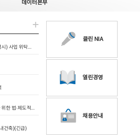
데이터본부
알림관련 더보기
클린 NIA
[조달입찰공고] 2026년 공공 AI CCTV 전환(울산광역시) 사업 위탁감리
열린경영
역
[위탁연구] 학습데이터 거래 시장의 보상체계 확립을 위한 법·제도적 검토 방안 연구
채용안내
내건축)(긴급)