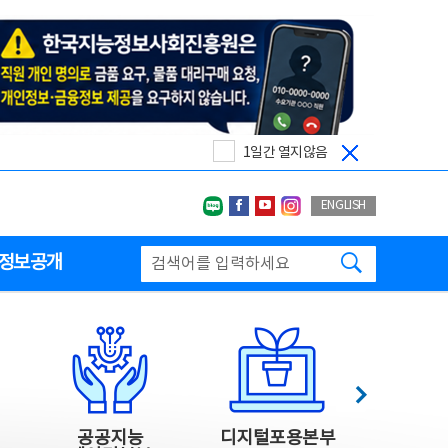
1일간 열지않음
네이버블로그
페이스북
유투브
인스타그랩
ENGLISH
검색하기
정보공개
다음
공공지능
디지털포용본부