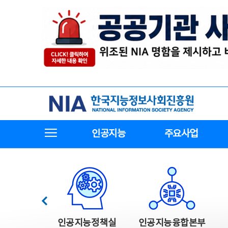
본
전
문
체
바
메
로
뉴
가
바
기
로
가
기
한국지능정보사회진흥원
전체메뉴보기
인공지능
주요사업
한국지능정보사회진흥원 주요사업
이전
인공지능정책실
인공지능융합본부