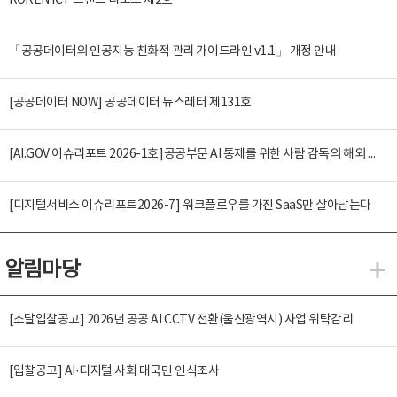
KOREN ICT 트렌드 리포트 제2호
「공공데이터의 인공지능 친화적 관리 가이드라인 v1.1」 개정 안내
[공공데이터 NOW] 공공데이터 뉴스레터 제131호
[AI.GOV 이슈리포트 2026-1호]공공부문 AI 통제를 위한 사람 감독의 해외 사례 분석 및 시사점
[디지털서비스 이슈리포트2026-7] 워크플로우를 가진 SaaS만 살아남는다
알림마당
알
[조달입찰공고] 2026년 공공 AI CCTV 전환(울산광역시) 사업 위탁감리
[입찰공고] AI·디지털 사회 대국민 인식조사