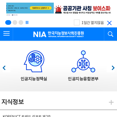
본
전
문
체
바
메
로
뉴
가
바
기
로
1일간 열지않음
가
전체메뉴 열기
검
기
한국지능정보사회진흥원
한국지능정보사회진흥원 주요사업
이전
다음
인공지능정책실
인공지능융합본부
지식정보
지