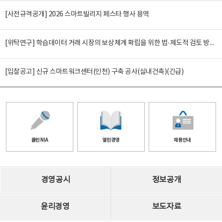
[사전규격공개] 2026 스마트빌리지 페스타 행사 용역
[위탁연구] 학습데이터 거래 시장의 보상체계 확립을 위한 법·제도적 검토 방안 연구
[입찰공고] 신규 스마트워크센터(인천) 구축 공사(실내건축)(긴급)
클린 NIA
열린경영
채용안내
경영공시
정보공개
윤리경영
보도자료