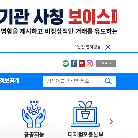
1일간 열지않음
네이버블로그
페이스북
유투브
인스타그랩
ENGLISH
검색하기
정보공개
다음
공공지능
디지털포용본부