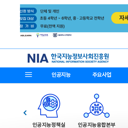
본
전
문
체
바
메
로
뉴
가
바
기
로
가
기
한국지능정보사회진흥원
전체메뉴보기
인공지능
주요사업
한국지능정보사회진흥원 주요사업
이전
인공지능정책실
인공지능융합본부