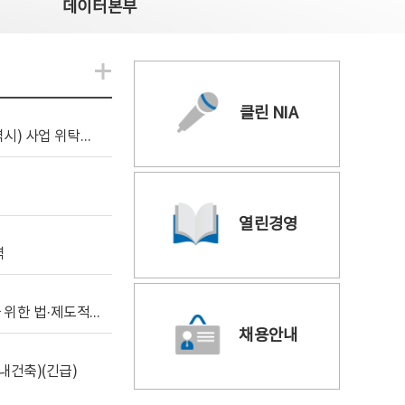
데이터본부
알림관련 더보기
클린 NIA
[조달입찰공고] 2026년 공공 AI CCTV 전환(울산광역시) 사업 위탁감리
열린경영
역
[위탁연구] 학습데이터 거래 시장의 보상체계 확립을 위한 법·제도적 검토 방안 연구
채용안내
내건축)(긴급)