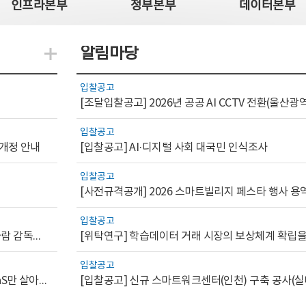
인프라본부
정부본부
데이터본부
알림마당
지식관련 더보기
입찰공고
입찰공고
 개정 안내
[입찰공고] AI·디지털 사회 대국민 인식조사
입찰공고
[사전규격공개] 2026 스마트빌리지 페스타 행사 용
입찰공고
[AI.GOV 이슈리포트 2026-1호]공공부문 AI 통제를 위한 사람 감독의 해외 사례 분석 및 시사점
입찰공고
[디지털서비스 이슈리포트2026-7] 워크플로우를 가진 SaaS만 살아남는다
[입찰공고] 신규 스마트워크센터(인천) 구축 공사(실