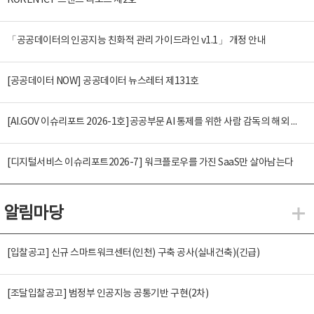
KOREN ICT 트렌드 리포트 제2호
「공공데이터의 인공지능 친화적 관리 가이드라인 v1.1」 개정 안내
[공공데이터 NOW] 공공데이터 뉴스레터 제131호
[AI.GOV 이슈리포트 2026-1호]공공부문 AI 통제를 위한 사람 감독의 해외 사례 분석 및 시사점
[디지털서비스 이슈리포트2026-7] 워크플로우를 가진 SaaS만 살아남는다
알림마당
알
[입찰공고] 신규 스마트워크센터(인천) 구축 공사(실내건축)(긴급)
[조달입찰공고] 범정부 인공지능 공통기반 구현(2차)