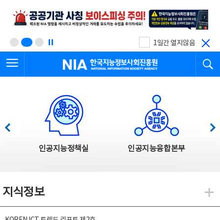
본
전
문
체
바
메
로
뉴
가
바
기
로
1일간 열지않음
가
전체메뉴 열기
검
기
한국지능정보사회진흥원
한국지능정보사회진흥원 주요사업
이전
다음
인공지능정책실
인공지능융합본부
지식정보
지