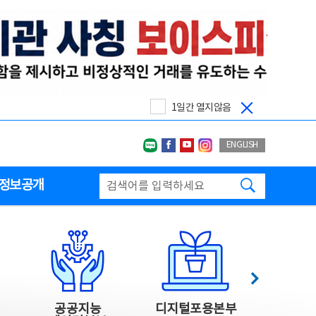
1일간 열지않음
네이버블로그
페이스북
유투브
인스타그랩
ENGLISH
검색하기
정보공개
다음
공공지능
디지털포용본부