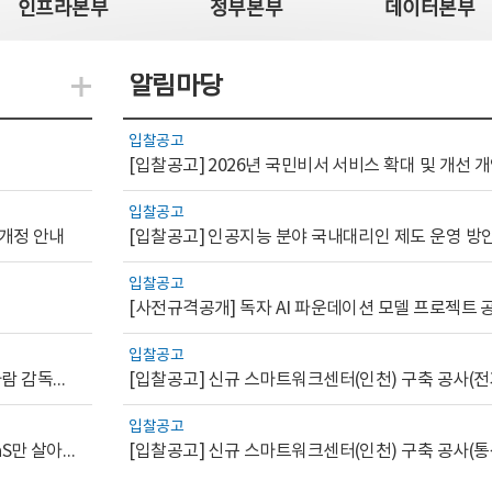
인프라본부
정부본부
데이터본부
알림마당
지식관련 더보기
입찰공고
[입찰공고] 2026년 국민비서 서비스 확대 및 개선
입찰공고
 개정 안내
[입찰공고] 인공지능 분야 국내대리인 제도 운영 방
입찰공고
입찰공고
[AI.GOV 이슈리포트 2026-1호]공공부문 AI 통제를 위한 사람 감독의 해외 사례 분석 및 시사점
[입찰공고] 신규 스마트워크센터(인천) 구축 공사(전
입찰공고
[디지털서비스 이슈리포트2026-7] 워크플로우를 가진 SaaS만 살아남는다
[입찰공고] 신규 스마트워크센터(인천) 구축 공사(통