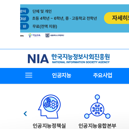
본
전
문
체
바
메
로
뉴
가
바
기
로
가
기
한국지능정보사회진흥원
전체메뉴보기
인공지능
주요사업
한국지능정보사회진흥원 주요사업
이전
인공지능정책실
인공지능융합본부