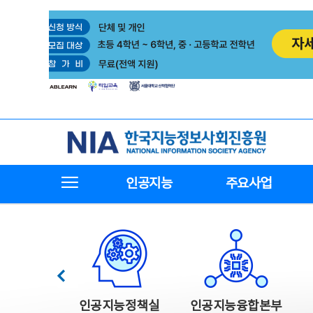
본
전
문
체
바
메
로
뉴
가
바
기
로
가
기
한국지능정보사회진흥원
전체메뉴보기
인공지능
주요사업
한국지능정보사회진흥원 주요사업
이전
인공지능정책실
인공지능융합본부