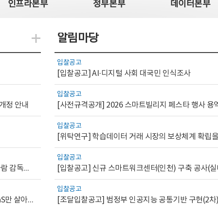
인프라본부
정부본부
데이터본부
알림마당
지식관련 더보기
입찰공고
[입찰공고] AI·디지털 사회 대국민 인식조사
입찰공고
 개정 안내
[사전규격공개] 2026 스마트빌리지 페스타 행사 용
입찰공고
입찰공고
[AI.GOV 이슈리포트 2026-1호]공공부문 AI 통제를 위한 사람 감독의 해외 사례 분석 및 시사점
[입찰공고] 신규 스마트워크센터(인천) 구축 공사(실
입찰공고
[디지털서비스 이슈리포트2026-7] 워크플로우를 가진 SaaS만 살아남는다
[조달입찰공고] 범정부 인공지능 공통기반 구현(2차