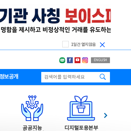
1일간 열지않음
네이버블로그
페이스북
유투브
인스타그랩
ENGLISH
검색하기
정보공개
다음
공공지능
디지털포용본부