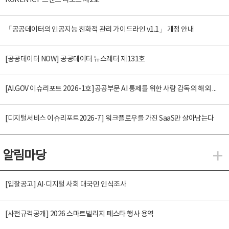
KOREN ICT 트렌드 리포트 제2호
「공공데이터의 인공지능 친화적 관리 가이드라인 v1.1」 개정 안내
[공공데이터 NOW] 공공데이터 뉴스레터 제131호
[AI.GOV 이슈리포트 2026-1호]공공부문 AI 통제를 위한 사람 감독의 해외 사례 분석 및 시사점
[디지털서비스 이슈리포트2026-7] 워크플로우를 가진 SaaS만 살아남는다
알림마당
알
[입찰공고] AI·디지털 사회 대국민 인식조사
[사전규격공개] 2026 스마트빌리지 페스타 행사 용역