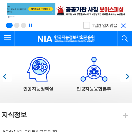
본
전
문
체
바
메
로
뉴
가
바
기
로
1일간 열지않음
가
전체메뉴 열기
검
기
한국지능정보사회진흥원
한국지능정보사회진흥원 주요사업
이전
다음
인공지능정책실
인공지능융합본부
지식정보
지