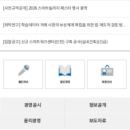
[사전규격공개] 2026 스마트빌리지 페스타 행사 용역
[위탁연구] 학습데이터 거래 시장의 보상체계 확립을 위한 법·제도적 검토 방안 연구
[입찰공고] 신규 스마트워크센터(인천) 구축 공사(실내건축)(긴급)
클린 NIA
열린경영
채용안내
경영공시
정보공개
윤리경영
보도자료