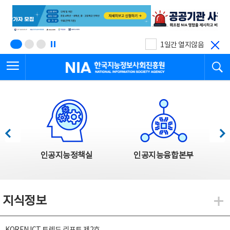
본
전
문
체
바
메
로
뉴
가
바
기
로
1일간 열지않음
가
전체메뉴 열기
검
기
한국지능정보사회진흥원
한국지능정보사회진흥원 주요사업
이전
다음
인공지능정책실
인공지능융합본부
지식정보
지