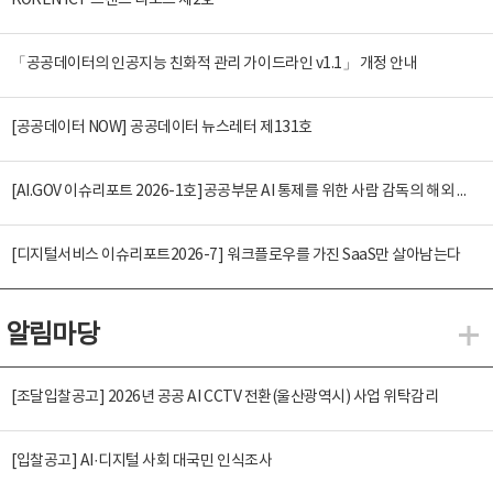
KOREN ICT 트렌드 리포트 제2호
「공공데이터의 인공지능 친화적 관리 가이드라인 v1.1」 개정 안내
[공공데이터 NOW] 공공데이터 뉴스레터 제131호
[AI.GOV 이슈리포트 2026-1호]공공부문 AI 통제를 위한 사람 감독의 해외 사례 분석 및 시사점
[디지털서비스 이슈리포트2026-7] 워크플로우를 가진 SaaS만 살아남는다
알림마당
알
[조달입찰공고] 2026년 공공 AI CCTV 전환(울산광역시) 사업 위탁감리
[입찰공고] AI·디지털 사회 대국민 인식조사