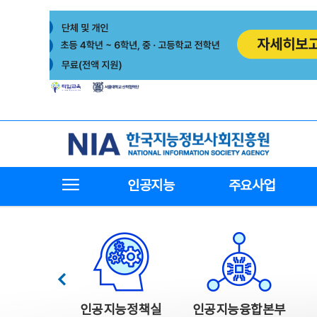
본
전
문
체
바
메
로
뉴
가
바
기
로
가
기
한국지능정보사회진흥원
전체메뉴보기
인공지능
주요사업
한국지능정보사회진흥원 주요사업
이전
인공지능정책실
인공지능융합본부