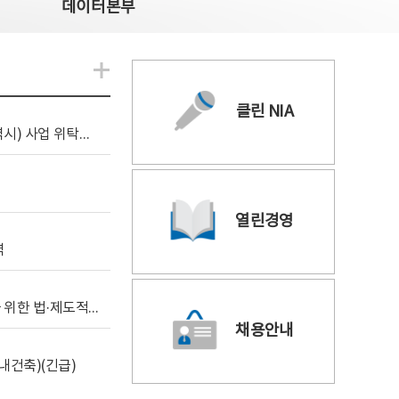
데이터본부
알림관련 더보기
클린 NIA
[조달입찰공고] 2026년 공공 AI CCTV 전환(울산광역시) 사업 위탁감리
열린경영
역
[위탁연구] 학습데이터 거래 시장의 보상체계 확립을 위한 법·제도적 검토 방안 연구
채용안내
내건축)(긴급)