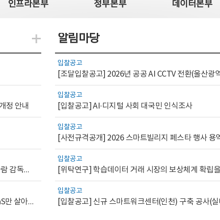
인프라본부
정부본부
데이터본부
알림마당
지식관련 더보기
입찰공고
입찰공고
 개정 안내
[입찰공고] AI·디지털 사회 대국민 인식조사
입찰공고
[사전규격공개] 2026 스마트빌리지 페스타 행사 용
입찰공고
[AI.GOV 이슈리포트 2026-1호]공공부문 AI 통제를 위한 사람 감독의 해외 사례 분석 및 시사점
입찰공고
[디지털서비스 이슈리포트2026-7] 워크플로우를 가진 SaaS만 살아남는다
[입찰공고] 신규 스마트워크센터(인천) 구축 공사(실