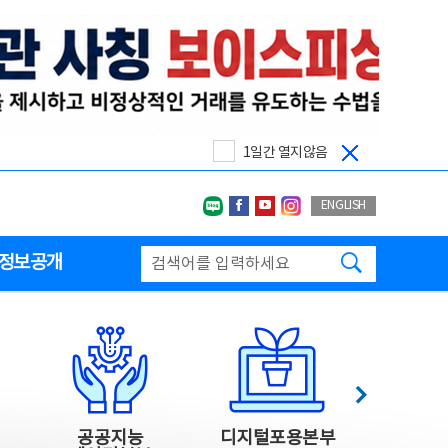
1일간 열지않음
네이버블로그
페이스북
유투브
인스타그랩
ENGLISH
검색하기
정보공개
다음
공공지능
디지털포용본부