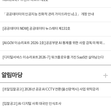
KOREN ICT 트렌드 리포트 제2호
「공공데이터의 인공지능 친화적 관리 가이드라인 v1.1」 개정 안내
[공공데이터 NOW] 공공데이터 뉴스레터 제131호
[AI.GOV 이슈리포트 2026-1호]공공부문 AI 통제를 위한 사람 감독의 해외 사례 분석 및 시사점
[디지털서비스 이슈리포트2026-7] 워크플로우를 가진 SaaS만 살아남는다
알림마당
알
[조달입찰공고] 2026년 공공 AI CCTV 전환(울산광역시) 사업 위탁감리
[입찰공고] AI·디지털 사회 대국민 인식조사