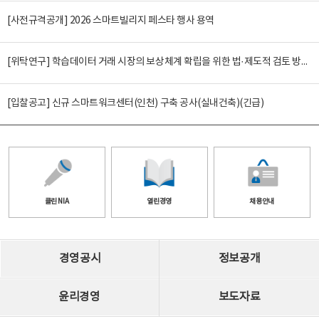
[사전규격공개] 2026 스마트빌리지 페스타 행사 용역
[위탁연구] 학습데이터 거래 시장의 보상체계 확립을 위한 법·제도적 검토 방안 연구
[입찰공고] 신규 스마트워크센터(인천) 구축 공사(실내건축)(긴급)
클린 NIA
열린경영
채용안내
경영공시
정보공개
윤리경영
보도자료