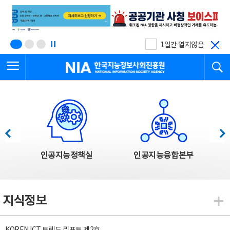
본
전
문
체
바
메
로
뉴
가
바
기
로
1일간 열지않음
가
전체메뉴 열기
검
기
한국지능정보사회진흥원
한국지능정보사회진흥원 주요사업
이전
다음
인공지능정책실
인공지능융합본부
지식정보
지