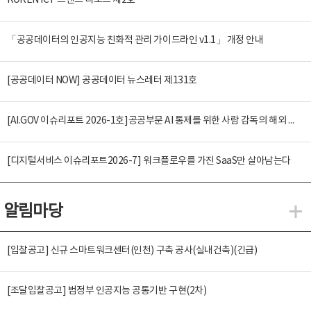
KOREN ICT 트렌드 리포트 제2호
「공공데이터의 인공지능 친화적 관리 가이드라인 v1.1」 개정 안내
[공공데이터 NOW] 공공데이터 뉴스레터 제131호
[AI.GOV 이슈리포트 2026-1호]공공부문 AI 통제를 위한 사람 감독의 해외 사례 분석 및 시사점
[디지털서비스 이슈리포트2026-7] 워크플로우를 가진 SaaS만 살아남는다
알림마당
알
[입찰공고] 신규 스마트워크센터(인천) 구축 공사(실내건축)(긴급)
[조달입찰공고] 범정부 인공지능 공통기반 구현(2차)