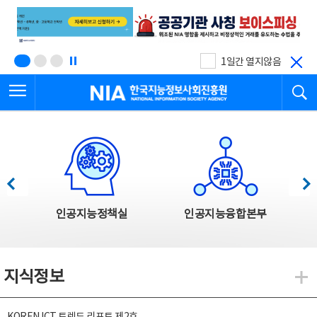
본
전
문
체
바
메
로
뉴
가
바
기
로
1일간 열지않음
가
전체메뉴 열기
검
기
한국지능정보사회진흥원
한국지능정보사회진흥원 주요사업
이전
다음
인공지능정책실
인공지능융합본부
지식정보
지