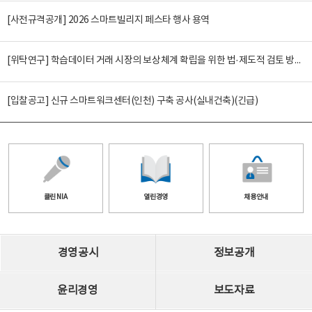
[사전규격공개] 2026 스마트빌리지 페스타 행사 용역
[위탁연구] 학습데이터 거래 시장의 보상체계 확립을 위한 법·제도적 검토 방안 연구
[입찰공고] 신규 스마트워크센터(인천) 구축 공사(실내건축)(긴급)
클린 NIA
열린경영
채용안내
경영공시
정보공개
윤리경영
보도자료