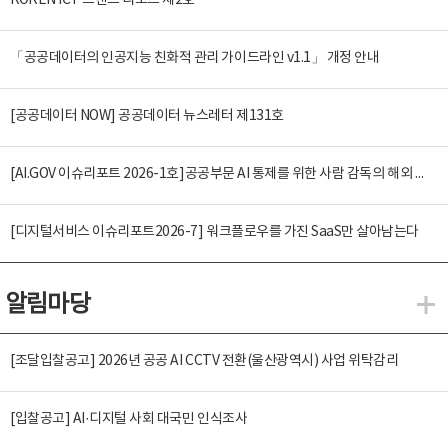
KOREN ICT 트렌드 리포트 제2호
「공공데이터의 인공지능 친화적 관리 가이드라인 v1.1」 개정 안내
[공공데이터 NOW] 공공데이터 뉴스레터 제131호
[AI.GOV 이슈리포트 2026-1호]공공부문 AI 통제를 위한 사람 감독의 해외 사례 분석 및 시사점
[디지털서비스 이슈리포트2026-7] 워크플로우를 가진 SaaS만 살아남는다
알림마당
알
[조달입찰공고] 2026년 공공 AI CCTV 전환(울산광역시) 사업 위탁감리
[입찰공고] AI·디지털 사회 대국민 인식조사