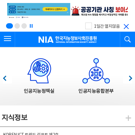
본
전
문
체
바
메
로
뉴
가
바
기
로
1일간 열지않음
가
전체메뉴 열기
검
기
한국지능정보사회진흥원
한국지능정보사회진흥원 주요사업
이전
다음
인공지능정책실
인공지능융합본부
지식정보
지