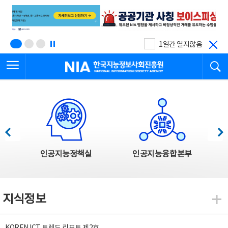
본
전
문
체
바
메
로
뉴
가
바
기
로
1일간 열지않음
가
전체메뉴 열기
검
기
한국지능정보사회진흥원
한국지능정보사회진흥원 주요사업
이전
다음
인공지능정책실
인공지능융합본부
지식정보
지