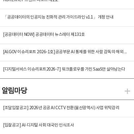
KOREN ICT 트렌드 리포트 제2호
「공공데이터의 인공지능 친화적 관리 가이드라인 v1.1」 개정 안내
[공공데이터 NOW] 공공데이터 뉴스레터 제131호
[AI.GOV 이슈리포트 2026-1호]공공부문 AI 통제를 위한 사람 감독의 해외 사례 분석 및 시사점
[디지털서비스 이슈리포트2026-7] 워크플로우를 가진 SaaS만 살아남는다
알림마당
알
[조달입찰공고] 2026년 공공 AI CCTV 전환(울산광역시) 사업 위탁감리
[입찰공고] AI·디지털 사회 대국민 인식조사