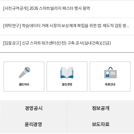
[사전규격공개] 2026 스마트빌리지 페스타 행사 용역
[위탁연구] 학습데이터 거래 시장의 보상체계 확립을 위한 법·제도적 검토 방안 연구
[입찰공고] 신규 스마트워크센터(인천) 구축 공사(실내건축)(긴급)
클린 NIA
열린경영
채용안내
경영공시
정보공개
윤리경영
보도자료