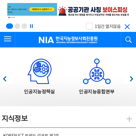
본
전
문
체
바
메
로
뉴
가
바
기
로
1일간 열지않음
가
전체메뉴 열기
검
기
한국지능정보사회진흥원
한국지능정보사회진흥원 주요사업
이전
다음
인공지능정책실
인공지능융합본부
지식정보
지