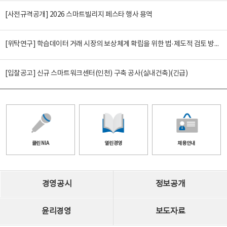
[사전규격공개] 2026 스마트빌리지 페스타 행사 용역
[위탁연구] 학습데이터 거래 시장의 보상체계 확립을 위한 법·제도적 검토 방안 연구
[입찰공고] 신규 스마트워크센터(인천) 구축 공사(실내건축)(긴급)
클린 NIA
열린경영
채용안내
경영공시
정보공개
윤리경영
보도자료