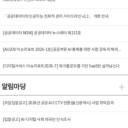
KOREN ICT 트렌드 리포트 제2호
「공공데이터의 인공지능 친화적 관리 가이드라인 v1.1」 개정 안내
[공공데이터 NOW] 공공데이터 뉴스레터 제131호
[AI.GOV 이슈리포트 2026-1호]공공부문 AI 통제를 위한 사람 감독의 해외 사례 분석 및 시사점
[디지털서비스 이슈리포트2026-7] 워크플로우를 가진 SaaS만 살아남는다
알림마당
알
[조달입찰공고] 2026년 공공 AI CCTV 전환(울산광역시) 사업 위탁감리
[입찰공고] AI·디지털 사회 대국민 인식조사