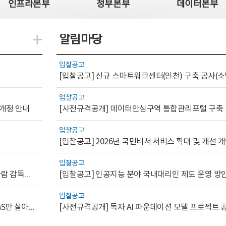
인프라본부
정부본부
데이터본부
알림마당
지식관련 더보기
입찰공고
[입찰공고] 신규 스마트워크센터(인천) 구축 공사(소
입찰공고
 개정 안내
입찰공고
[입찰공고] 2026년 국민비서 서비스 확대 및 개선
입찰공고
[AI.GOV 이슈리포트 2026-1호]공공부문 AI 통제를 위한 사람 감독의 해외 사례 분석 및 시사점
[입찰공고] 인공지능 분야 국내대리인 제도 운영 방
입찰공고
[디지털서비스 이슈리포트2026-7] 워크플로우를 가진 SaaS만 살아남는다