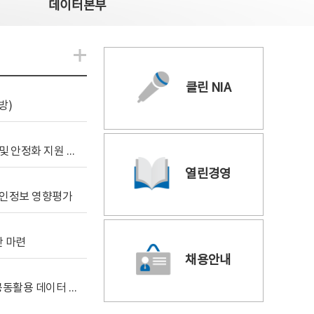
데이터본부
알림관련 더보기
클린 NIA
방)
[사전규격공개] 데이터안심구역 통합관리포털 구축 및 안정화 지원 사업 위탁감리
열린경영
 개인정보 영향평가
안 마련
채용안내
[사전규격공개] 독자 AI 파운데이션 모델 프로젝트 공동활용 데이터 지원사업(2차)