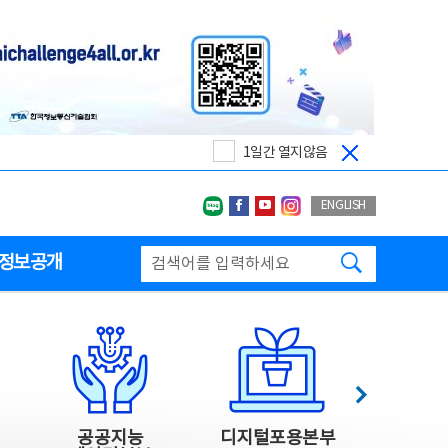
1일간 열지않음
네이버블로그
페이스북
유투브
인스타그랩
ENGLISH
검색하기
정보공개
다음
공공지능
디지털포용본부