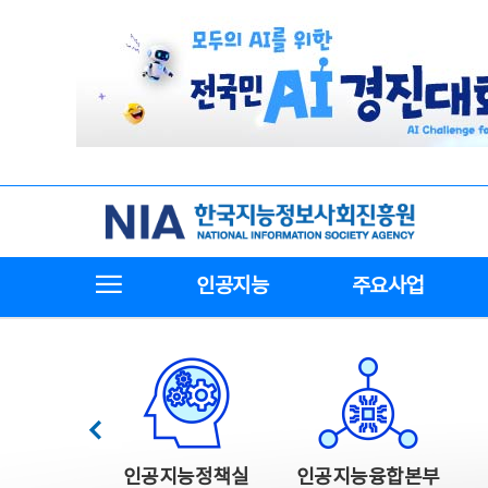
본
전
문
체
바
메
로
뉴
가
바
기
로
가
기
한국지능정보사회진흥원
전체메뉴보기
인공지능
주요사업
한국지능정보사회진흥원 주요사업
이전
인공지능정책실
인공지능융합본부