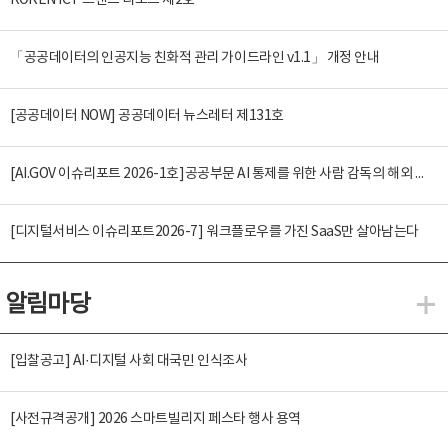
KOREN ICT 트렌드 리포트 제2호
「공공데이터의 인공지능 친화적 관리 가이드라인 v1.1」 개정 안내
[공공데이터 NOW] 공공데이터 뉴스레터 제131호
[AI.GOV 이슈리포트 2026-1호]공공부문 AI 통제를 위한 사람 감독의 해외 사례 분석 및 시사점
[디지털서비스 이슈리포트2026-7] 워크플로우를 가진 SaaS만 살아남는다
알림마당
알
[입찰공고] AI·디지털 사회 대국민 인식조사
[사전규격공개] 2026 스마트빌리지 페스타 행사 용역