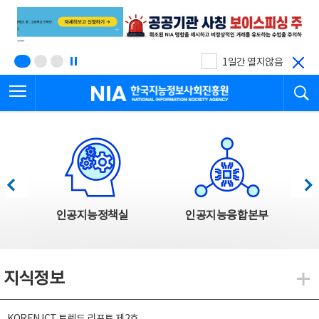
본
전
문
체
바
메
로
뉴
가
바
기
로
1일간 열지않음
가
전체메뉴 열기
검
기
한국지능정보사회진흥원
한국지능정보사회진흥원 주요사업
이전
다음
인공지능정책실
인공지능융합본부
지식정보
지