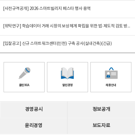
[사전규격공개] 2026 스마트빌리지 페스타 행사 용역
[위탁연구] 학습데이터 거래 시장의 보상체계 확립을 위한 법·제도적 검토 방안 연구
[입찰공고] 신규 스마트워크센터(인천) 구축 공사(실내건축)(긴급)
클린 NIA
열린경영
채용안내
경영공시
정보공개
윤리경영
보도자료