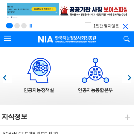
본
전
문
체
바
메
로
뉴
가
바
기
로
1일간 열지않음
가
전체메뉴 열기
검
기
한국지능정보사회진흥원
한국지능정보사회진흥원 주요사업
이전
다음
인공지능정책실
인공지능융합본부
지식정보
지