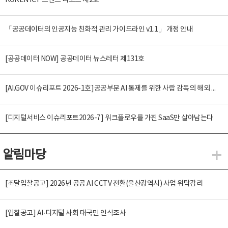
KOREN ICT 트렌드 리포트 제2호
「공공데이터의 인공지능 친화적 관리 가이드라인 v1.1」 개정 안내
[공공데이터 NOW] 공공데이터 뉴스레터 제131호
[AI.GOV 이슈리포트 2026-1호]공공부문 AI 통제를 위한 사람 감독의 해외 사례 분석 및 시사점
[디지털서비스 이슈리포트2026-7] 워크플로우를 가진 SaaS만 살아남는다
알림마당
알
[조달입찰공고] 2026년 공공 AI CCTV 전환(울산광역시) 사업 위탁감리
[입찰공고] AI·디지털 사회 대국민 인식조사