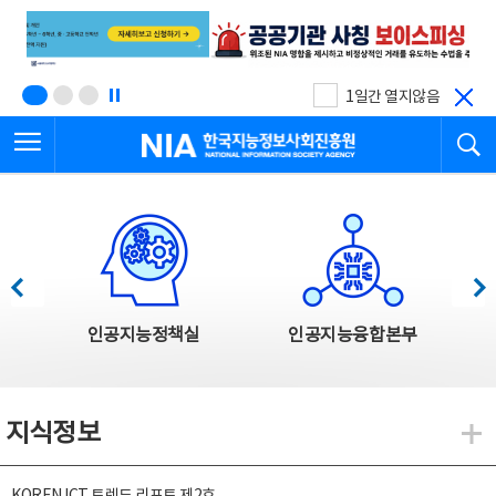
본
전
문
체
바
메
로
뉴
가
바
기
로
1일간 열지않음
가
전체메뉴 열기
검
기
한국지능정보사회진흥원
한국지능정보사회진흥원 주요사업
이전
다음
인공지능정책실
인공지능융합본부
지식정보
지