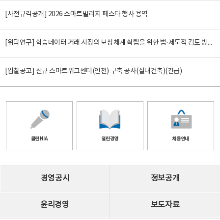
[사전규격공개] 2026 스마트빌리지 페스타 행사 용역
[위탁연구] 학습데이터 거래 시장의 보상체계 확립을 위한 법·제도적 검토 방안 연구
[입찰공고] 신규 스마트워크센터(인천) 구축 공사(실내건축)(긴급)
클린 NIA
열린경영
채용안내
경영공시
정보공개
윤리경영
보도자료