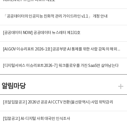
KOREN ICT 트렌드 리포트 제2호
「공공데이터의 인공지능 친화적 관리 가이드라인 v1.1」 개정 안내
[공공데이터 NOW] 공공데이터 뉴스레터 제131호
[AI.GOV 이슈리포트 2026-1호]공공부문 AI 통제를 위한 사람 감독의 해외 사례 분석 및 시사점
[디지털서비스 이슈리포트2026-7] 워크플로우를 가진 SaaS만 살아남는다
알림마당
알
[조달입찰공고] 2026년 공공 AI CCTV 전환(울산광역시) 사업 위탁감리
[입찰공고] AI·디지털 사회 대국민 인식조사