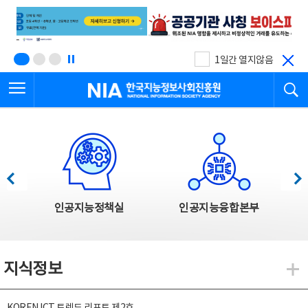
본
전
문
체
바
메
로
뉴
가
바
기
로
1일간 열지않음
가
전체메뉴 열기
검
기
한국지능정보사회진흥원
한국지능정보사회진흥원 주요사업
이전
다음
인공지능정책실
인공지능융합본부
지식정보
지