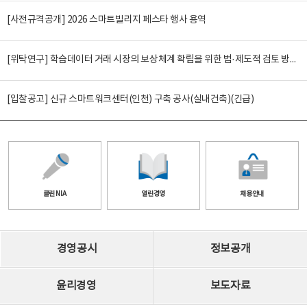
[사전규격공개] 2026 스마트빌리지 페스타 행사 용역
[위탁연구] 학습데이터 거래 시장의 보상체계 확립을 위한 법·제도적 검토 방안 연구
[입찰공고] 신규 스마트워크센터(인천) 구축 공사(실내건축)(긴급)
클린 NIA
열린경영
채용안내
경영공시
정보공개
윤리경영
보도자료