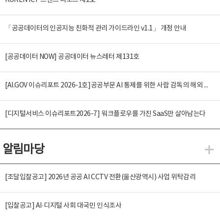
KOREN ICT 트렌드 리포트 제2호
「공공데이터의 인공지능 친화적 관리 가이드라인 v1.1」 개정 안내
[공공데이터 NOW] 공공데이터 뉴스레터 제131호
[AI.GOV 이슈리포트 2026-1호]공공부문 AI 통제를 위한 사람 감독의 해외 사례 분석 및 시사점
[디지털서비스 이슈리포트2026-7] 워크플로우를 가진 SaaS만 살아남는다
알림마당
알
[조달입찰공고] 2026년 공공 AI CCTV 전환(울산광역시) 사업 위탁감리
[입찰공고] AI·디지털 사회 대국민 인식조사