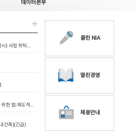
데이터본부
알림관련 더보기
클린 NIA
[조달입찰공고] 2026년 공공 AI CCTV 전환(울산광역시) 사업 위탁감리
열린경영
역
[위탁연구] 학습데이터 거래 시장의 보상체계 확립을 위한 법·제도적 검토 방안 연구
채용안내
내건축)(긴급)