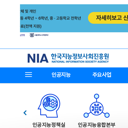
본
전
문
체
바
메
로
뉴
가
바
기
로
가
기
한국지능정보사회진흥원
전체메뉴보기
인공지능
주요사업
한국지능정보사회진흥원 주요사업
이전
인공지능정책실
인공지능융합본부