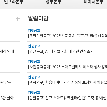
인프라본부
정부본부
데이터본부
알림마당
지식관련 더보기
입찰공고
입찰공고
 개정 안내
[입찰공고] AI·디지털 사회 대국민 인식조사
입찰공고
[사전규격공개] 2026 스마트빌리지 페스타 행사 용
입찰공고
[AI.GOV 이슈리포트 2026-1호]공공부문 AI 통제를 위한 사람 감독의 해외 사례 분석 및 시사점
입찰공고
[디지털서비스 이슈리포트2026-7] 워크플로우를 가진 SaaS만 살아남는다
[입찰공고] 신규 스마트워크센터(인천) 구축 공사(실