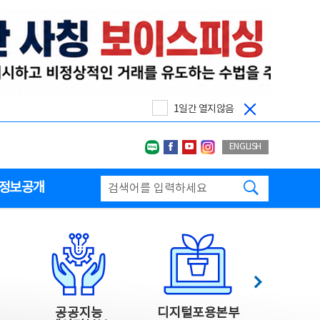
1일간 열지않음
네이버블로그
페이스북
유투브
인스타그랩
ENGLISH
검색하기
정보공개
다음
공공지능
디지털포용본부