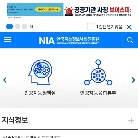
본
전
문
체
바
메
로
뉴
가
바
기
로
1일간 열지않음
가
전체메뉴 열기
검
기
한국지능정보사회진흥원
한국지능정보사회진흥원 주요사업
이전
다음
인공지능정책실
인공지능융합본부
지식정보
지