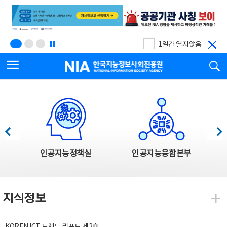
본
전
문
체
바
메
로
뉴
가
바
기
로
1일간 열지않음
가
전체메뉴 열기
검
기
한국지능정보사회진흥원
한국지능정보사회진흥원 주요사업
이전
다음
인공지능정책실
인공지능융합본부
지식정보
지