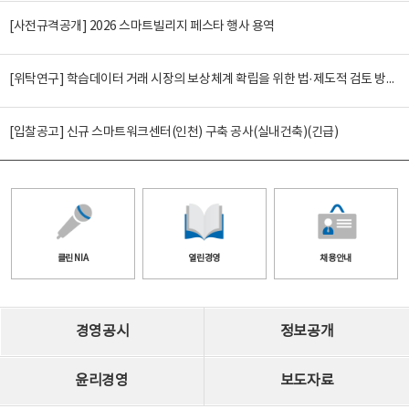
[사전규격공개] 2026 스마트빌리지 페스타 행사 용역
[위탁연구] 학습데이터 거래 시장의 보상체계 확립을 위한 법·제도적 검토 방안 연구
[입찰공고] 신규 스마트워크센터(인천) 구축 공사(실내건축)(긴급)
클린 NIA
열린경영
채용안내
경영공시
정보공개
윤리경영
보도자료