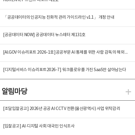
KOREN ICT 트렌드 리포트 제2호
「공공데이터의 인공지능 친화적 관리 가이드라인 v1.1」 개정 안내
[공공데이터 NOW] 공공데이터 뉴스레터 제131호
[AI.GOV 이슈리포트 2026-1호]공공부문 AI 통제를 위한 사람 감독의 해외 사례 분석 및 시사점
[디지털서비스 이슈리포트2026-7] 워크플로우를 가진 SaaS만 살아남는다
알림마당
알
[조달입찰공고] 2026년 공공 AI CCTV 전환(울산광역시) 사업 위탁감리
[입찰공고] AI·디지털 사회 대국민 인식조사