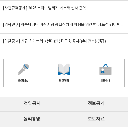
[사전규격공개] 2026 스마트빌리지 페스타 행사 용역
[위탁연구] 학습데이터 거래 시장의 보상체계 확립을 위한 법·제도적 검토 방안 연구
[입찰공고] 신규 스마트워크센터(인천) 구축 공사(실내건축)(긴급)
클린 NIA
열린경영
채용안내
경영공시
정보공개
윤리경영
보도자료