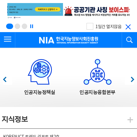
본
전
문
체
바
메
로
뉴
가
바
기
로
1일간 열지않음
가
전체메뉴 열기
검
기
한국지능정보사회진흥원
한국지능정보사회진흥원 주요사업
이전
다음
인공지능정책실
인공지능융합본부
지식정보
지