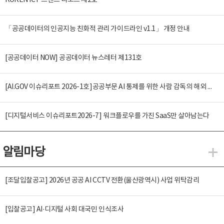
KOREN ICT 트렌드 리포트 제2호
「공공데이터의 인공지능 친화적 관리 가이드라인 v1.1」 개정 안내
[공공데이터 NOW] 공공데이터 뉴스레터 제131호
[AI.GOV 이슈리포트 2026-1호]공공부문 AI 통제를 위한 사람 감독의 해외 사례 분석 및 시사점
[디지털서비스 이슈리포트2026-7] 워크플로우를 가진 SaaS만 살아남는다
알림마당
알
[조달입찰공고] 2026년 공공 AI CCTV 전환(울산광역시) 사업 위탁감리
[입찰공고] AI·디지털 사회 대국민 인식조사