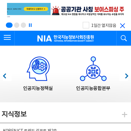
본
전
문
체
바
메
로
뉴
가
바
기
로
1일간 열지않음
가
전체메뉴 열기
검
기
한국지능정보사회진흥원
한국지능정보사회진흥원 주요사업
이전
다음
인공지능정책실
인공지능융합본부
지식정보
지