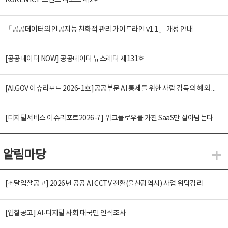
KOREN ICT 트렌드 리포트 제2호
「공공데이터의 인공지능 친화적 관리 가이드라인 v1.1」 개정 안내
[공공데이터 NOW] 공공데이터 뉴스레터 제131호
[AI.GOV 이슈리포트 2026-1호]공공부문 AI 통제를 위한 사람 감독의 해외 사례 분석 및 시사점
[디지털서비스 이슈리포트2026-7] 워크플로우를 가진 SaaS만 살아남는다
알림마당
알
[조달입찰공고] 2026년 공공 AI CCTV 전환(울산광역시) 사업 위탁감리
[입찰공고] AI·디지털 사회 대국민 인식조사