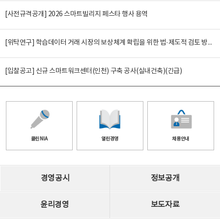
[사전규격공개] 2026 스마트빌리지 페스타 행사 용역
[위탁연구] 학습데이터 거래 시장의 보상체계 확립을 위한 법·제도적 검토 방안 연구
[입찰공고] 신규 스마트워크센터(인천) 구축 공사(실내건축)(긴급)
클린 NIA
열린경영
채용안내
경영공시
정보공개
윤리경영
보도자료