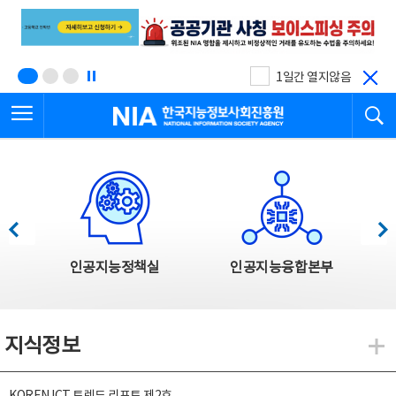
본
전
문
체
바
메
로
뉴
가
바
기
로
1일간 열지않음
가
전체메뉴 열기
검
기
한국지능정보사회진흥원
한국지능정보사회진흥원 주요사업
이전
다음
인공지능정책실
인공지능융합본부
지식정보
지