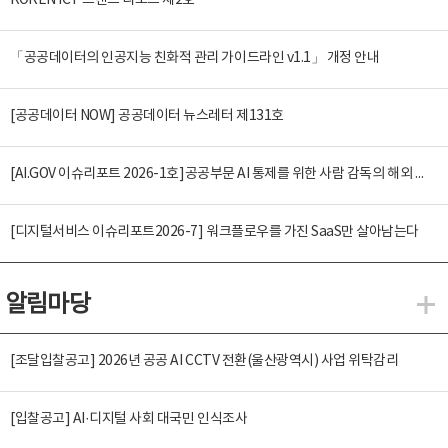
KOREN ICT 트렌드 리포트 제2호
「공공데이터의 인공지능 친화적 관리 가이드라인 v1.1」 개정 안내
[공공데이터 NOW] 공공데이터 뉴스레터 제131호
[AI.GOV 이슈리포트 2026-1호]공공부문 AI 통제를 위한 사람 감독의 해외 사례 분석 및 시사점
[디지털서비스 이슈리포트2026-7] 워크플로우를 가진 SaaS만 살아남는다
알림마당
알
[조달입찰공고] 2026년 공공 AI CCTV 전환(울산광역시) 사업 위탁감리
[입찰공고] AI·디지털 사회 대국민 인식조사