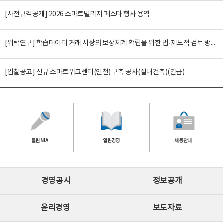
[사전규격공개] 2026 스마트빌리지 페스타 행사 용역
[위탁연구] 학습데이터 거래 시장의 보상체계 확립을 위한 법·제도적 검토 방안 연구
[입찰공고] 신규 스마트워크센터(인천) 구축 공사(실내건축)(긴급)
클린 NIA
열린경영
채용안내
경영공시
정보공개
윤리경영
보도자료