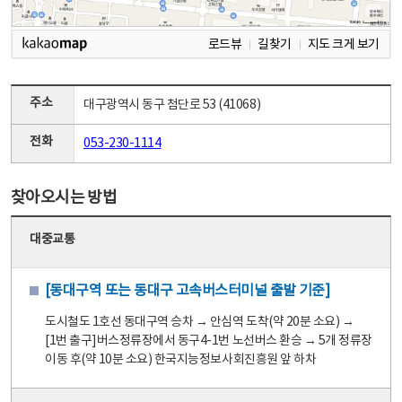
로드뷰
길찾기
지도 크게 보기
주소
대구광역시 동구 첨단로 53 (41068)
전화
053-230-1114
찾아오시는 방법
대중교통
[동대구역 또는 동대구 고속버스터미널 출발 기준]
도시철도 1호선 동대구역 승차 → 안심역 도착(약 20분 소요) →
[1번 출구]버스정류장에서 동구4-1번 노선버스 환승 → 5개 정류장
이동 후(약 10분 소요) 한국지능정보사회진흥원 앞 하차