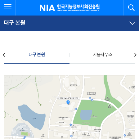
본
전
전체메뉴 열기
검
한국지능정보사회진흥원
문
체
바
메
로
뉴
가
바
대구 본원
기
로
가
기
찾아오시는 길
대구 본원
서울사무소
대구 본원