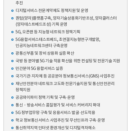
추진
디지털서비스 전문계약제도 정책지원 및 운영
퀀텀(양자)플랫폼구축, 양자기술상용화기반조성, 양자클러스터
(양자테스트베드조성) 기획 운영
5G, 오픈랜 등 지능형 네트워크 정책기획
5G융합서비스테스트베드, 초연결지능형연구개발망,
인공지능네트워크센터 구축운영
광통신부품 및 장비 상용화 실증 확산
국방 등 분야별 5G 기술 적용 확산을 위한 컨설팅 및 전문기술 지원
민간분야 5G 융합서비스 실증
국가기관·지자체 등 공공분야 정보통신서비스(GNS) 사업추진
재난안전분야 네트워크 고도화 전문기술지원 및 통신안전관리
정책지원
공공와이파이 정책 기획 및 구축·운영
통신・방송서비스 품질평가 및 서비스 커버리지 확대
5G 정부업무망 구축 및 응용서비스 발굴·선도적용
학교 정보통신서비스 사업추진 및 무선인프라 구축·운영
통신취약지역 인터넷 환경개선 및 디지털격차해소