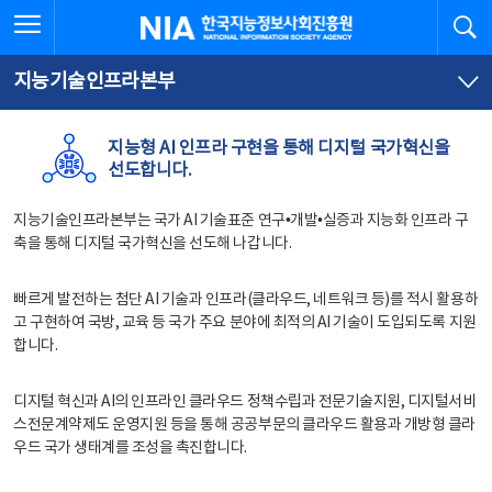
본
전
전체메뉴 열기
검
한국지능정보사회진흥원
문
체
바
메
로
뉴
가
바
지능기술인프라본부
기
로
가
기
지능형 AI 인프라 구현을 통해 디지털 국가혁신을
선도합니다.
지능기술인프라본부는 국가 AI 기술표준 연구•개발•실증과 지능화 인프라 구
축을 통해 디지털 국가혁신을 선도해 나갑니다.
빠르게 발전하는 첨단 AI 기술과 인프라(클라우드, 네트워크 등)를 적시 활용하
고 구현하여 국방, 교육 등 국가 주요 분야에 최적의 AI 기술이 도입되도록 지원
합니다.
디지털 혁신과 AI의 인프라인 클라우드 정책수립과 전문기술지원, 디지털서비
스전문계약제도 운영지원 등을 통해 공공부문의 클라우드 활용과 개방형 클라
우드 국가 생태계를 조성을 촉진합니다.