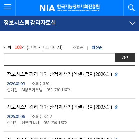
본
전
전체메뉴 열기
검
한국지능정보사회진흥원
문
체
바
메
로
뉴
가
바
정보시스템 감리자료실
기
로
가
기
전체
108
건 (1페이지 / 11페이지)
조회순
최신순
검색
정보시스템감리 대가 산정계산기(엑셀) 공지(2026.1.)
첨부파일 있
2026.01.05
조회수 3804
김미진
AI정부기획팀
053-230-1672
정보시스템감리 대가 산정계산기(엑셀) 공지(2025.1.)
첨부파일 있
2025.01.06
조회수 7522
김미진
정책기획팀
053-230-1672